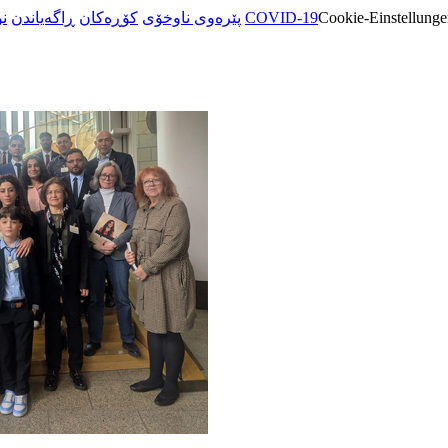
ن
ڕاگەیاندن
کۆڕەکان
پێرەوی ناوخۆی
COVID-19
Cookie-Einstellunge