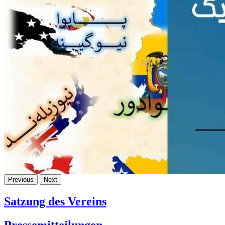
Previous
Next
Satzung des Vereins