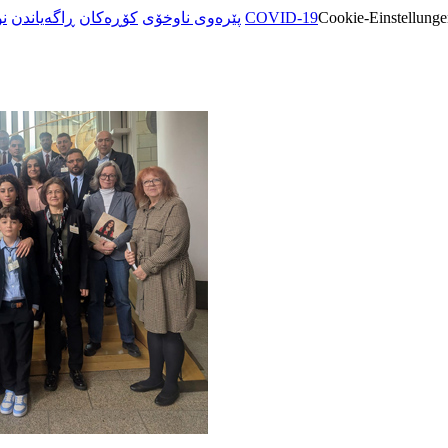
ن
ڕاگەیاندن
کۆڕەکان
پێرەوی ناوخۆی
COVID-19
Cookie-Einstellunge