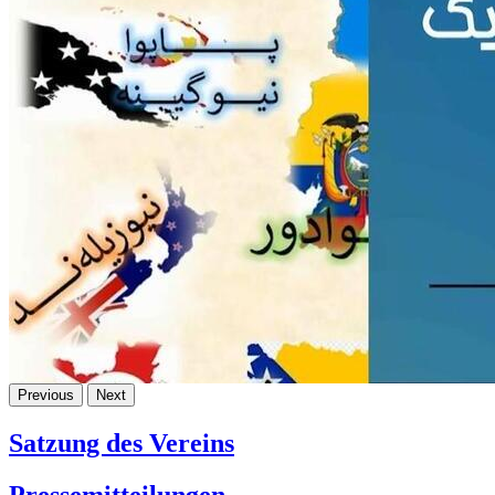
Previous
Next
Satzung des Vereins