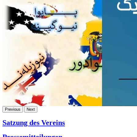
Previous
Next
Satzung des Vereins