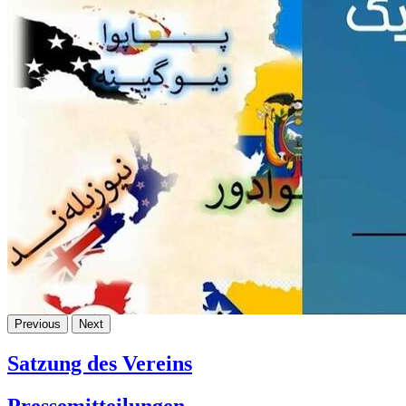
Previous
Next
Satzung des Vereins