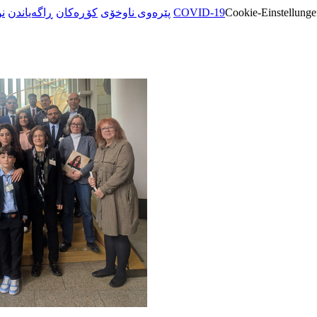
ن
ڕاگەیاندن
کۆڕەکان
پێرەوی ناوخۆی
COVID-19
Cookie-Einstellunge