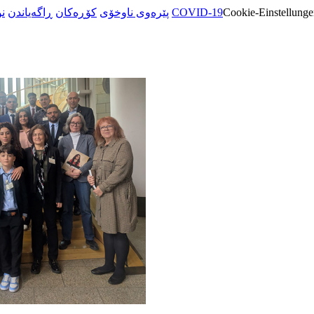
ن
ڕاگەیاندن
کۆڕەکان
پێرەوی ناوخۆی
COVID-19
Cookie-Einstellunge