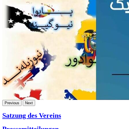
Previous
Next
Satzung des Vereins