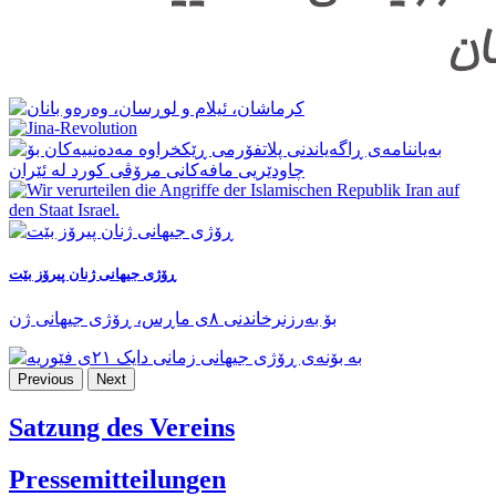
ڕۆژی جیهانی ژنان پیرۆز بێت
بۆ بەرزنرخاندنی ٨ی ماڕس، ڕۆژی جیهانی ژن
Previous
Next
Satzung des Vereins
Pressemitteilungen