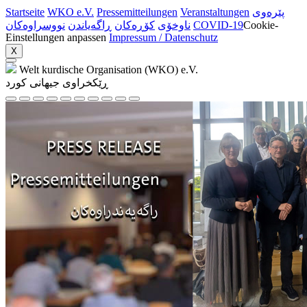
Startseite
WKO e.V.
Pressemitteilungen
Veranstaltungen
پێرەوی
نووسراوه‌کان
ڕاگەیاندن
کۆڕەکان
ناوخۆی
COVID-19
Cookie-
Einstellungen anpassen
Impressum / Datenschutz
X
Welt kurdische Organisation (WKO) e.V.
ڕێکخراوی جیهانی کورد