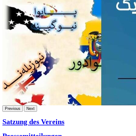
Previous
Next
Satzung des Vereins