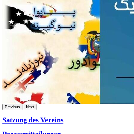
Previous
Next
Satzung des Vereins