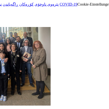
ن
ڕاگەیاندن
کۆڕەکان
پێرەوی ناوخۆی
COVID-19
Cookie-Einstellunge