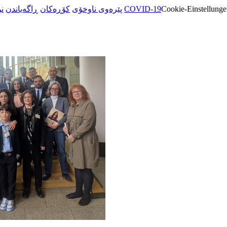
ن
ڕاگەیاندن
کۆڕەکان
پێرەوی ناوخۆی
COVID-19
Cookie-Einstellunge