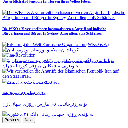
Unsterblich sind jene, die im Herzen ihres Volkes leben.
Die WKO e.V. verurteilt den hassmotivierten Angriff auf jüdische
Bürgerinnen und Bürger in Sydney, Australien, aufs Schärfste.
ڕۆژی جیهانی ژنان پیرۆز بێت
بۆ بەرزنرخاندنی ٨ی ماڕس، ڕۆژی جیهانی ژن
Previous
Next