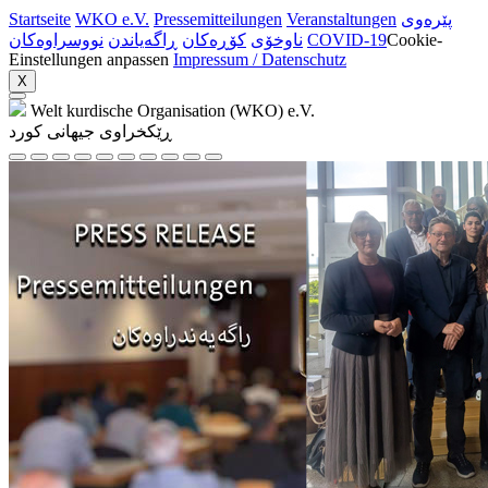
Startseite
WKO e.V.
Pressemitteilungen
Veranstaltungen
پێرەوی
نووسراوه‌کان
ڕاگەیاندن
کۆڕەکان
ناوخۆی
COVID-19
Cookie-
Einstellungen anpassen
Impressum / Datenschutz
X
Welt kurdische Organisation (WKO) e.V.
ڕێکخراوی جیهانی کورد