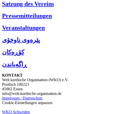
Satzung des Vereins
Pressemitteilungen
Veranstaltungen
پێرەوی ناوخۆی
کۆڕەکان
ڕاگەیاندن
KONTAKT
Welt kurdische Organisation (WKO) e.V.
Postfach 100223
45002 Essen
info@welt-kurdische-organisation.de
Impressum / Datenschutz
Cookie-Einstellungen anpassen
WKO Schweden