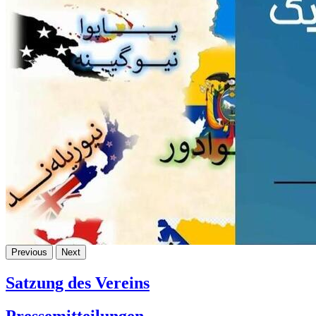
Previous
Next
Satzung des Vereins