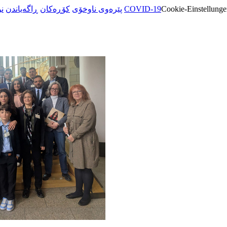
ن
ڕاگەیاندن
کۆڕەکان
پێرەوی ناوخۆی
COVID-19
Cookie-Einstellunge