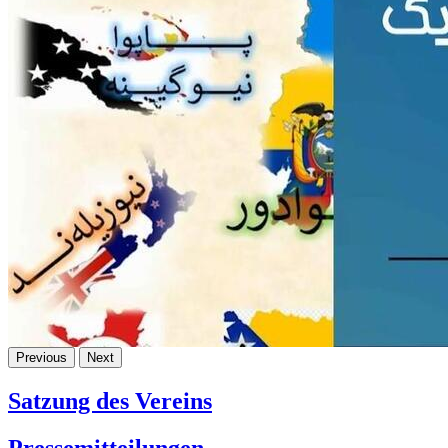
Previous
Next
Satzung des Vereins