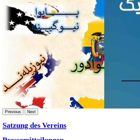
Previous
Next
Satzung des Vereins