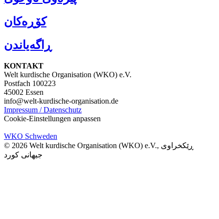
کۆڕەکان
ڕاگەیاندن
KONTAKT
Welt kurdische Organisation (WKO) e.V.
Postfach 100223
45002 Essen
info@welt-kurdische-organisation.de
Impressum / Datenschutz
Cookie-Einstellungen anpassen
WKO Schweden
© 2026 Welt kurdische Organisation (WKO) e.V., ڕێکخراوی
جیهانی کورد