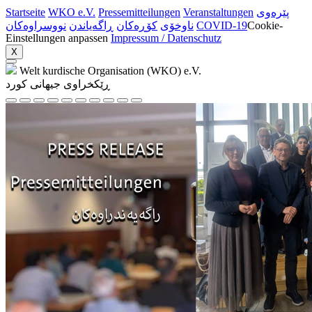
Startseite
WKO e.V.
Pressemitteilungen
Veranstaltungen
پێرەوی
نووسراوه‌کان
ڕاگەیاندن
کۆڕەکان
ناوخۆی
COVID-19
Cookie-
Einstellungen anpassen
Impressum / Datenschutz
X
Welt kurdische Organisation (WKO) e.V.
ڕێکخراوی جیهانی کورد