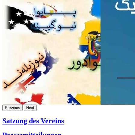
Previous
Next
Satzung des Vereins