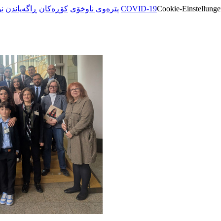
ن
ڕاگەیاندن
کۆڕەکان
پێرەوی ناوخۆی
COVID-19
Cookie-Einstellunge