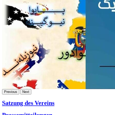
Previous
Next
Satzung des Vereins