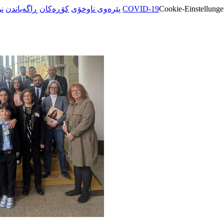
ن
ڕاگەیاندن
کۆڕەکان
پێرەوی ناوخۆی
COVID-19
Cookie-Einstellunge