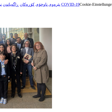
ن
ڕاگەیاندن
کۆڕەکان
پێرەوی ناوخۆی
COVID-19
Cookie-Einstellunge