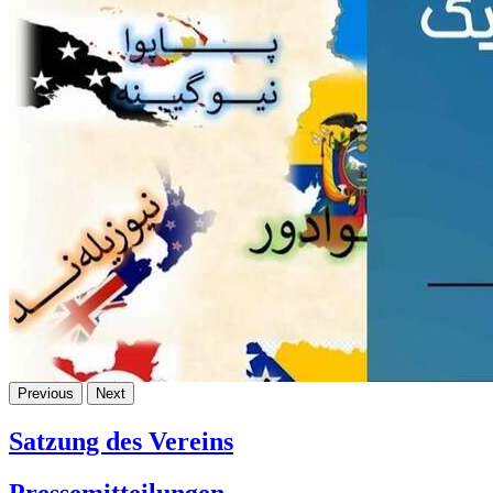
Previous
Next
Satzung des Vereins