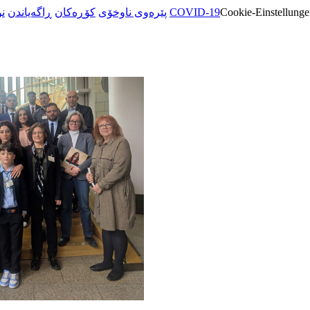
ن
ڕاگەیاندن
کۆڕەکان
پێرەوی ناوخۆی
COVID-19
Cookie-Einstellunge