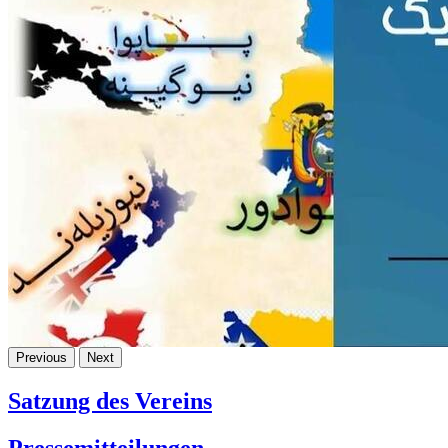
Previous
Next
Satzung des Vereins