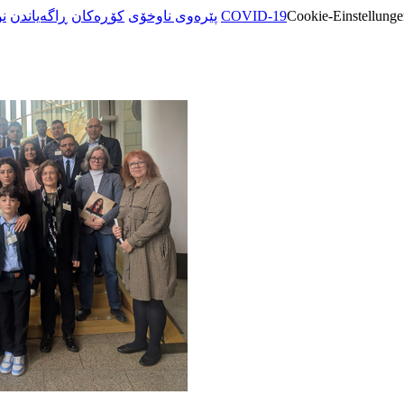
ن
ڕاگەیاندن
کۆڕەکان
پێرەوی ناوخۆی
COVID-19
Cookie-Einstellunge