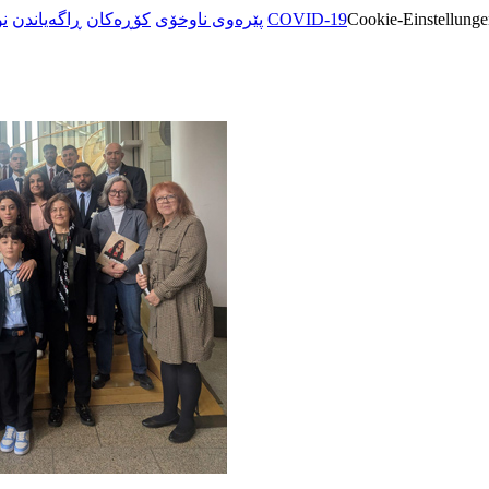
ن
ڕاگەیاندن
کۆڕەکان
پێرەوی ناوخۆی
COVID-19
Cookie-Einstellunge