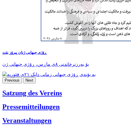
ڕۆژی جیهانی ژنان پیرۆز بێت
بۆ بەرزنرخاندنی ٨ی ماڕس، ڕۆژی جیهانی ژن
Previous
Next
Satzung des Vereins
Pressemitteilungen
Veranstaltungen