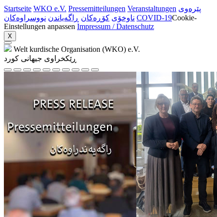
Startseite
WKO e.V.
Pressemitteilungen
Veranstaltungen
پێرەوی
نووسراوه‌کان
ڕاگەیاندن
کۆڕەکان
ناوخۆی
COVID-19
Cookie-
Einstellungen anpassen
Impressum / Datenschutz
X
Welt kurdische Organisation (WKO) e.V.
ڕێکخراوی جیهانی کورد