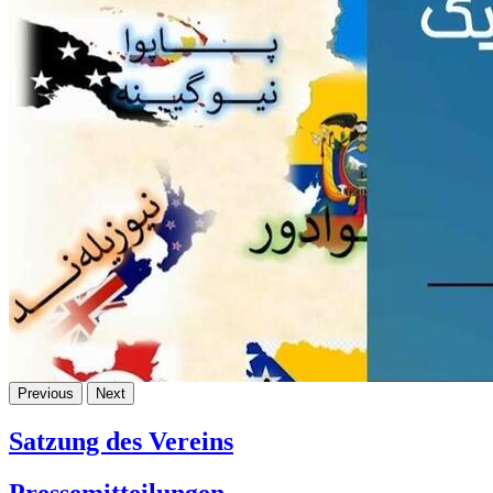
Previous
Next
Satzung des Vereins