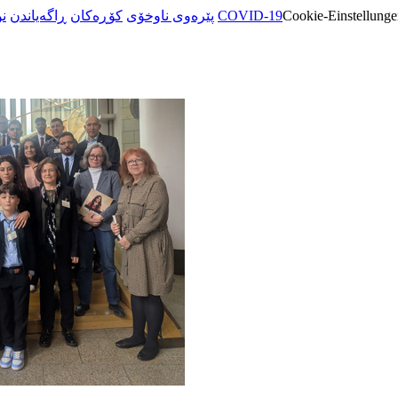
ن
ڕاگەیاندن
کۆڕەکان
پێرەوی ناوخۆی
COVID-19
Cookie-Einstellunge