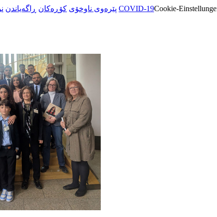
ن
ڕاگەیاندن
کۆڕەکان
پێرەوی ناوخۆی
COVID-19
Cookie-Einstellunge