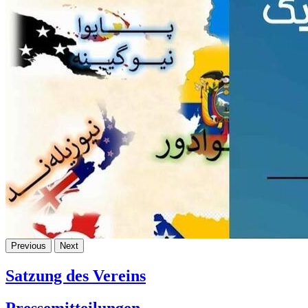
Previous
Next
Satzung des Vereins