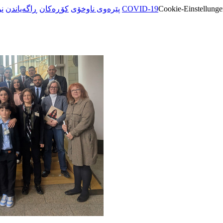
ن
ڕاگەیاندن
کۆڕەکان
پێرەوی ناوخۆی
COVID-19
Cookie-Einstellunge