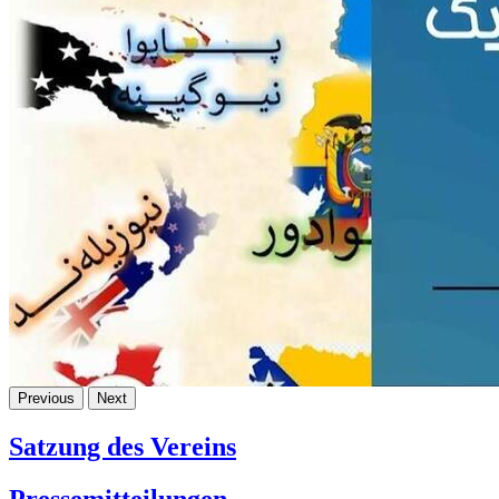
Previous
Next
Satzung des Vereins