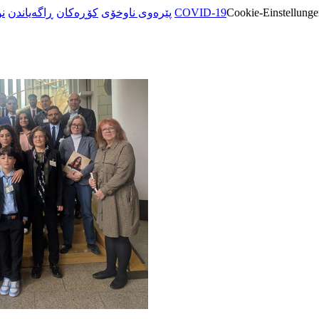
ن
ڕاگەیاندن
کۆڕەکان
پێرەوی ناوخۆی
COVID-19
Cookie-Einstellunge