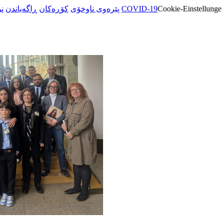
ن
ڕاگەیاندن
کۆڕەکان
پێرەوی ناوخۆی
COVID-19
Cookie-Einstellunge