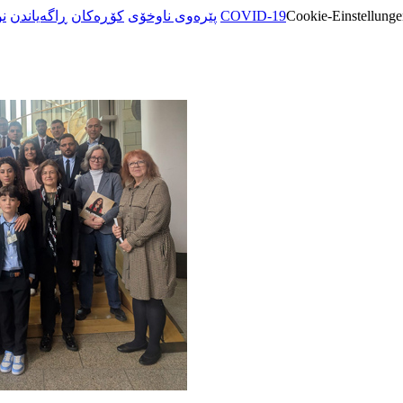
ن
ڕاگەیاندن
کۆڕەکان
پێرەوی ناوخۆی
COVID-19
Cookie-Einstellunge