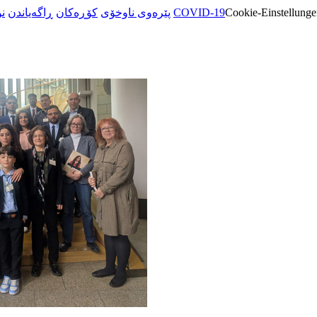
ن
ڕاگەیاندن
کۆڕەکان
پێرەوی ناوخۆی
COVID-19
Cookie-Einstellunge