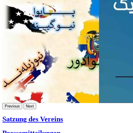
Previous
Next
Satzung des Vereins