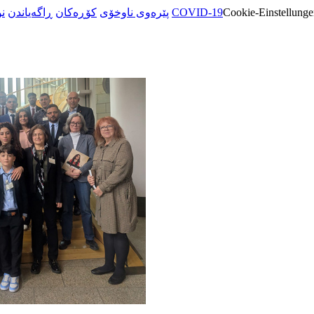
ن
ڕاگەیاندن
کۆڕەکان
پێرەوی ناوخۆی
COVID-19
Cookie-Einstellunge