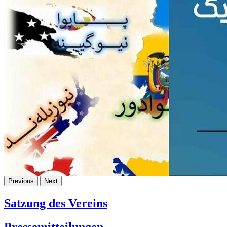
Previous
Next
Satzung des Vereins