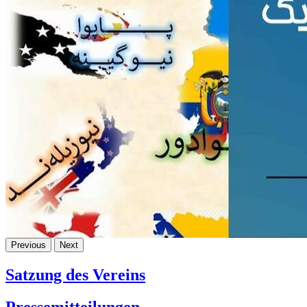
Previous
Next
Satzung des Vereins