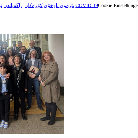
ن
ڕاگەیاندن
کۆڕەکان
پێرەوی ناوخۆی
COVID-19
Cookie-Einstellunge