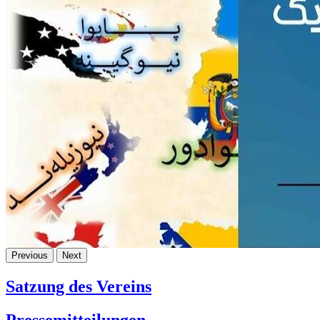
Previous
Next
Satzung des Vereins