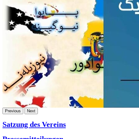
Previous
Next
Satzung des Vereins