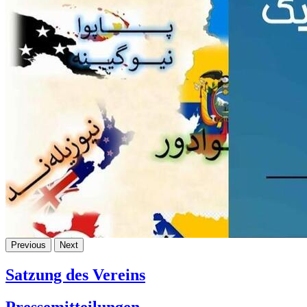
Previous
Next
Satzung des Vereins