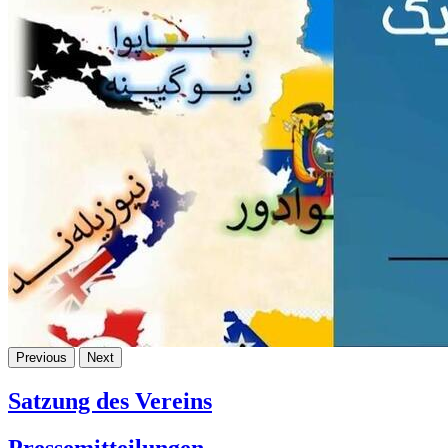
Previous
Next
Satzung des Vereins